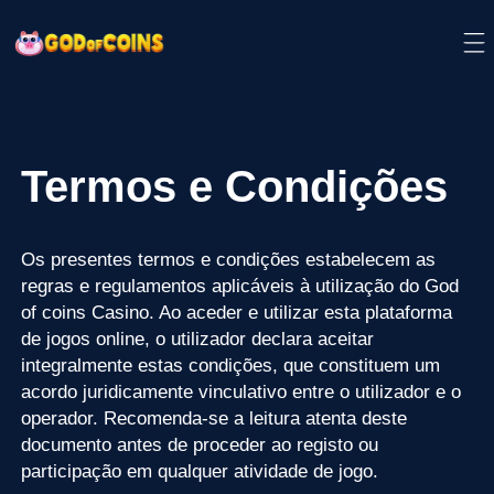
Termos e Condições
Os presentes termos e condições estabelecem as
regras e regulamentos aplicáveis à utilização do God
of coins Casino. Ao aceder e utilizar esta plataforma
de jogos online, o utilizador declara aceitar
integralmente estas condições, que constituem um
acordo juridicamente vinculativo entre o utilizador e o
operador. Recomenda-se a leitura atenta deste
documento antes de proceder ao registo ou
participação em qualquer atividade de jogo.