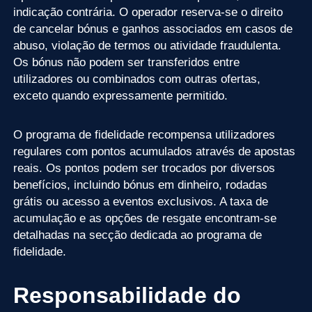
indicação contrária. O operador reserva-se o direito
de cancelar bónus e ganhos associados em casos de
abuso, violação de termos ou atividade fraudulenta.
Os bónus não podem ser transferidos entre
utilizadores ou combinados com outras ofertas,
exceto quando expressamente permitido.
O programa de fidelidade recompensa utilizadores
regulares com pontos acumulados através de apostas
reais. Os pontos podem ser trocados por diversos
benefícios, incluindo bónus em dinheiro, rodadas
grátis ou acesso a eventos exclusivos. A taxa de
acumulação e as opções de resgate encontram-se
detalhadas na secção dedicada ao programa de
fidelidade.
Responsabilidade do