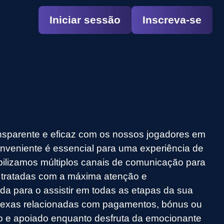
Iniciar sessão
Inscreva-se
nsparente e eficaz com os nossos jogadores em
nveniente é essencial para uma experiência de
ibilizamos múltiplos canais de comunicação para
 tratadas com a máxima atenção e
ada para o assistir em todas as etapas da sua
plexas relacionadas com pagamentos, bónus ou
 e apoiado enquanto desfruta da emocionante