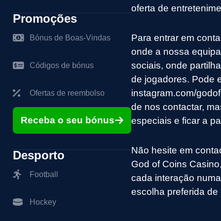
oferta de entretenim
Promoções
Para entrar em conta
Bónus de Boas-Vindas
onde a nossa equipa
sociais, onde parti
Códigos de bónus
de jogadores. Pode 
instagram.com/godofc
Ofertas de reembolso
de nos contactar, ma
Receba o seu bónus
especiais e ficar a 
Não hesite em contac
Desporto
God of Coins Casino,
Football
cada interação numa
escolha preferida de
Hockey